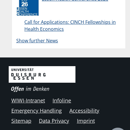
Call for Applications: CINCH Fellowships in
Health Economics
Show further News
WIWI-Intranet
Infoline
Emergency Handling
Accessibility
Sitemap
Data Privacy
Imprint