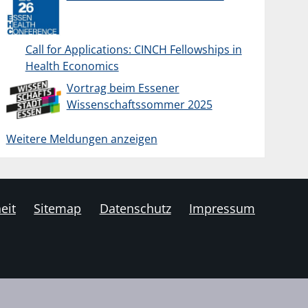
Call for Applications: CINCH Fellowships in
Health Economics
Vortrag beim Essener
Wissenschaftssommer 2025
Weitere Meldungen anzeigen
eit
Sitemap
Datenschutz
Impressum