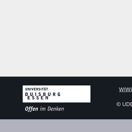
WIWI
© UD