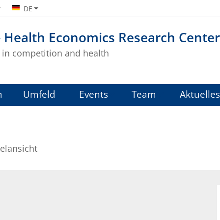
DE
- Health Economics Research Center
in competition and health
m
Umfeld
Events
Team
Aktuelles
elansicht