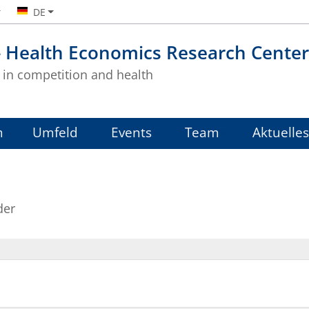
DE
- Health Economics Research Center
in competition and health
m
Umfeld
Events
Team
Aktuelles
der