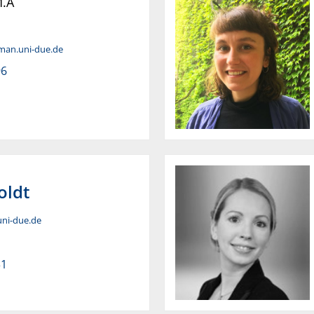
.A
dman.uni-due.de
96
oldt
 uni-due.de
31