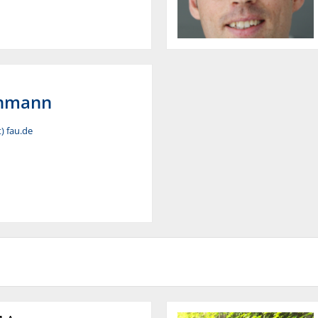
hmann
) fau.de