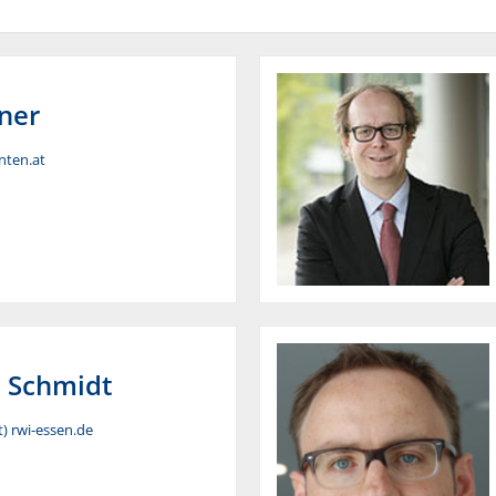
ner
rnten.at
.
Schmidt
) rwi-essen.de