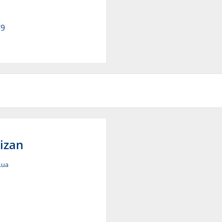
79
izan
.ua