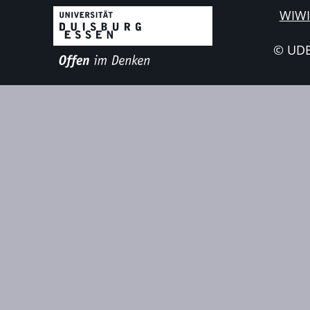
WIWI
© UD