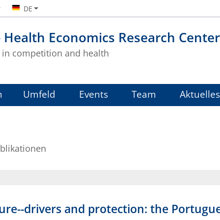
DE
- Health Economics Research Center
in competition and health
m
Umfeld
Events
Team
Aktuelles
blikationen
ure--drivers and protection: the Portugu