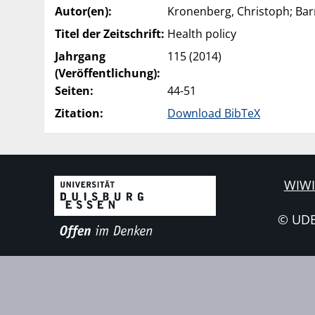
Autor(en):
Kronenberg, Christoph; Bar
Titel der Zeitschrift:
Health policy
Jahrgang
115 (2014)
(Veröffentlichung):
Seiten:
44-51
Zitation:
Download BibTeX
WIWI
© UD