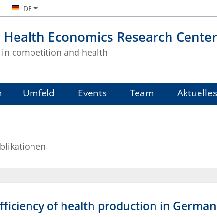
DE
- Health Economics Research Center
in competition and health
m
Umfeld
Events
Team
Aktuelles
blikationen
efficiency of health production in Germany