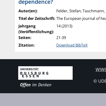
dependence?
Autor(en):
Felder, Stefan; Tauchmann,
Titel der Zeitschrift:
The European journal of he
Jahrgang
14 (2013)
(Veröffentlichung):
Seiten:
21-39
Zitation:
Download BibTeX
WIWI
© UD