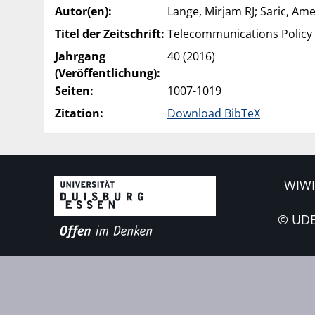
Autor(en):
Lange, Mirjam RJ; Saric, Ame
Titel der Zeitschrift:
Telecommunications Policy
Jahrgang
40 (2016)
(Veröffentlichung):
Seiten:
1007-1019
Zitation:
Download BibTeX
WIWI
© UD