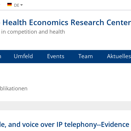
DE
- Health Economics Research Center
in competition and health
m
Umfeld
Events
Team
Aktuelles
blikationen
le, and voice over IP telephony--Evidenc