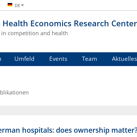
DE
- Health Economics Research Center
in competition and health
m
Umfeld
Events
Team
Aktuelles
blikationen
 German hospitals: does ownership matter