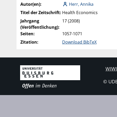
Autor(en):
Herr, Annika
Titel der Zeitschrift:
Health Economics
Jahrgang
17 (2008)
(Veröffentlichung):
Seiten:
1057-1071
Zitation:
Download BibTeX
WIWI
© UD