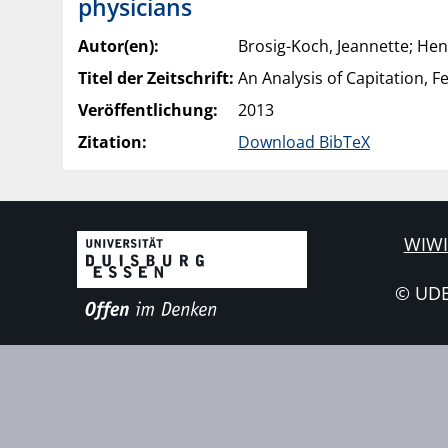
physicians
Autor(en):
Brosig-Koch, Jeannette; Hen
Titel der Zeitschrift:
An Analysis of Capitation, F
Veröffentlichung:
2013
Zitation:
Download BibTeX
WIWI
© UD