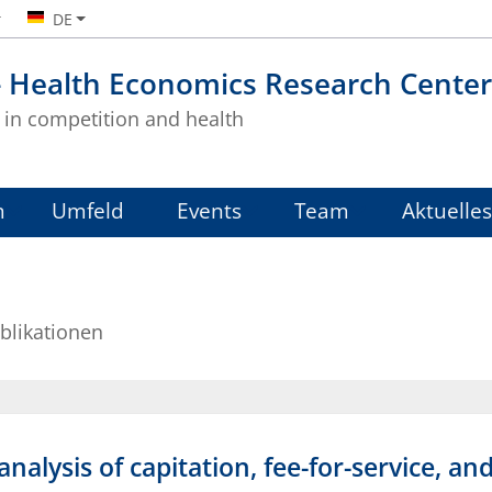
DE
- Health Economics Research Center
in competition and health
m
Umfeld
Events
Team
Aktuelles
blikationen
nalysis of capitation, fee-for-service, 